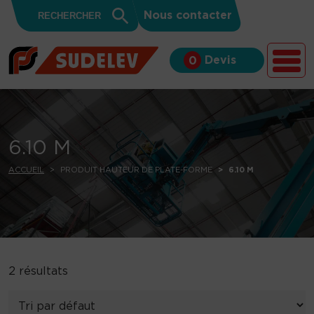
Search
Skip to content
Search
Nous contacter
for:
Button
Devis
0
6.10 M
ACCUEIL
PRODUIT HAUTEUR DE PLATE-FORME
6.10 M
2 résultats