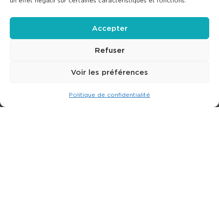
un effet négatif sur certaines caractéristiques et fonctions.
Accepter
Refuser
Voir les préférences
Politique de confidentialité
Expert dans la location de nacelle & plateforme
élévatrice.
3 rue Jean Perrin - 33600 PESSAC