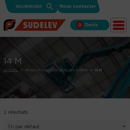
Search
Skip to content
Search
Nous contacter
for:
Button
Devis
0
14 M
ACCUEIL
PRODUIT HAUTEUR DE PLATE-FORME
14 M
2 résultats