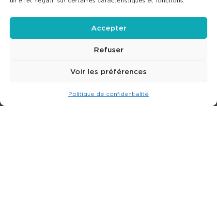
un effet négatif sur certaines caractéristiques et fonctions.
Accepter
Refuser
Voir les préférences
Politique de confidentialité
Expert dans la location de nacelle & plateforme
élévatrice.
3 rue Jean Perrin - 33600 PESSAC