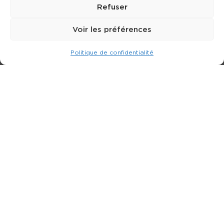
Refuser
Voir les préférences
Politique de confidentialité
Expert dans la location de nacelle & plateforme
élévatrice.
3 rue Jean Perrin - 33600 PESSAC
05 57 26 12 40
Nos produits
Partenaires
Société