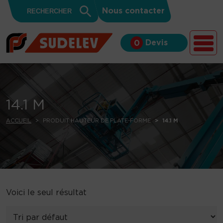
Search
Skip to content
Search
Nous contacter
for:
Button
Devis
0
14.1 M
ACCUEIL
PRODUIT HAUTEUR DE PLATE-FORME
14.1 M
Voici le seul résultat