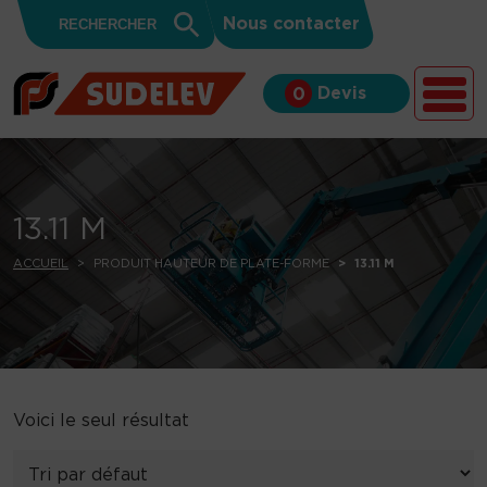
Search
Skip to content
Search
Nous contacter
for:
Button
Devis
0
13.11 M
ACCUEIL
PRODUIT HAUTEUR DE PLATE-FORME
13.11 M
Voici le seul résultat