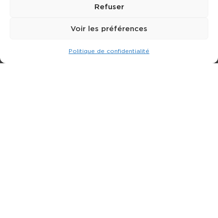
Refuser
Voir les préférences
Politique de confidentialité
Expert dans la location de nacelle & plateforme
élévatrice.
3 rue Jean Perrin - 33600 PESSAC
05 57 26 12 40
Nos produits
Partenaires
Société