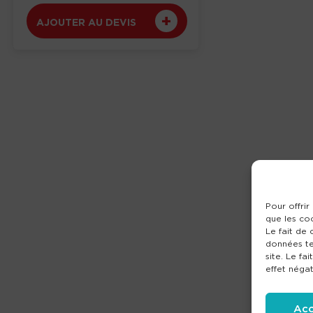
AJOUTER AU DEVIS
Pour offrir
que les co
Le fait de
données te
site. Le fa
effet négat
Acc