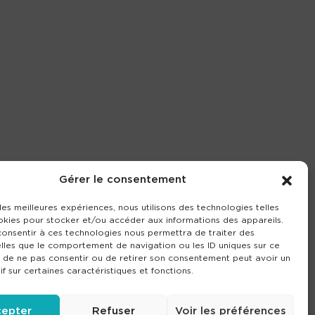
Gérer le consentement
 les meilleures expériences, nous utilisons des technologies telles
okies pour stocker et/ou accéder aux informations des appareils.
 consentir à ces technologies nous permettra de traiter des
lles que le comportement de navigation ou les ID uniques sur ce
it de ne pas consentir ou de retirer son consentement peut avoir un
if sur certaines caractéristiques et fonctions.
epter
Refuser
Voir les préférences