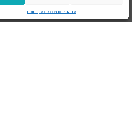
Politique de confidentialité
e
Contact
Nos agences
Consulter le site
ions générales de location
-
Politique de confidentialité
- Création :
Compos’it