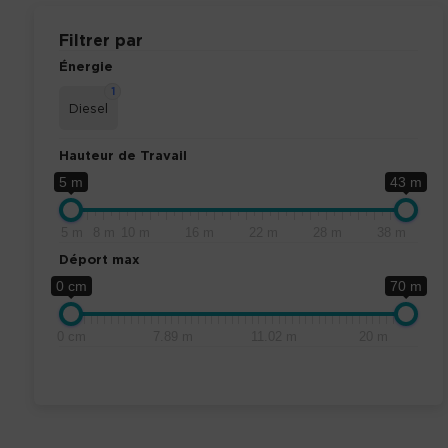
Filtrer par
Énergie
1
Diesel
Hauteur de Travail
5 m
43 m
5 m
8 m
10 m
16 m
22 m
28 m
38 m
Déport max
0 cm
70 m
0 cm
7.89 m
11.02 m
20 m