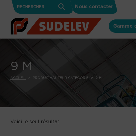
Search
Skip to content
Search
Nous contacter
for:
Button
Gamme d
9 M
ACCUEIL
PRODUIT HAUTEUR CATÉGORIE
9 M
Voici le seul résultat