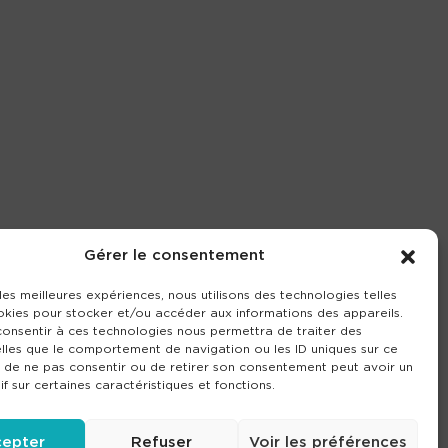
Gérer le consentement
 les meilleures expériences, nous utilisons des technologies telles
okies pour stocker et/ou accéder aux informations des appareils.
 consentir à ces technologies nous permettra de traiter des
lles que le comportement de navigation ou les ID uniques sur ce
it de ne pas consentir ou de retirer son consentement peut avoir un
if sur certaines caractéristiques et fonctions.
epter
Refuser
Voir les préférences