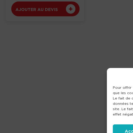
AJOUTER AU DEVIS
Pour offrir
que les co
Le fait de
données te
site. Le fa
effet négat
Acc