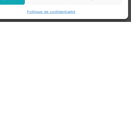
Politique de confidentialité
e
Contact
Nos agences
Consulter le site
ions générales de location
-
Politique de confidentialité
- Création :
Compos’it