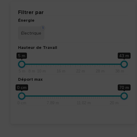
Filtrer par
Énergie
1
Électrique
Hauteur de Travail
5 m
43 m
5 m
8 m
10 m
16 m
22 m
28 m
38 m
Déport max
0 cm
70 m
0 cm
7.89 m
11.02 m
20 m