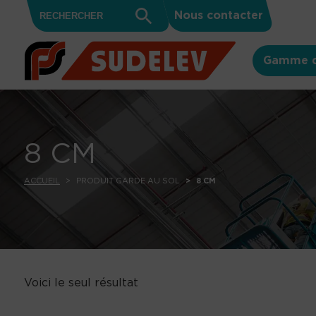
Search
Skip to content
Search
Nous contacter
for:
Button
Gamme d
8 CM
ACCUEIL
PRODUIT GARDE AU SOL
8 CM
Voici le seul résultat