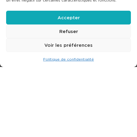
un effet négatif sur certaines caractéristiques et fonctions.
Accepter
Refuser
Voir les préférences
Politique de confidentialité
Expert dans la location de nacelle & plateforme
élévatrice.
3 rue Jean Perrin - 33600 PESSAC