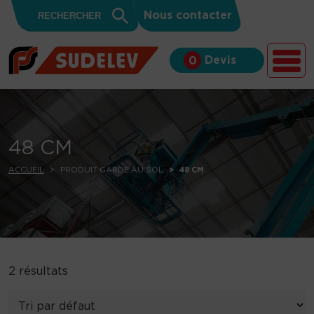
Search
Skip to content
Search
Nous contacter
for:
Button
Devis
0
48 CM
ACCUEIL
PRODUIT GARDE AU SOL
48 CM
2 résultats