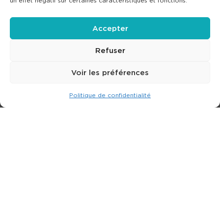
un effet négatif sur certaines caractéristiques et fonctions.
Accepter
Refuser
Voir les préférences
Politique de confidentialité
Expert dans la location de nacelle & plateforme
élévatrice.
3 rue Jean Perrin - 33600 PESSAC