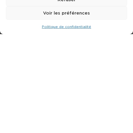
Voir les préférences
Politique de confidentialité
Expert dans la location de nacelle & plateforme
élévatrice.
3 rue Jean Perrin - 33600 PESSAC
05 57 26 12 40
Nos produits
Partenaires
Société