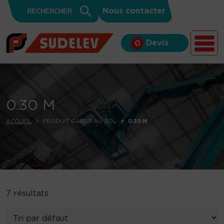
Search
Skip to content
Search
Nous contacter
for:
Button
Devis
0
0.30 M
ACCUEIL
PRODUIT GARDE AU SOL
0.30 M
7 résultats