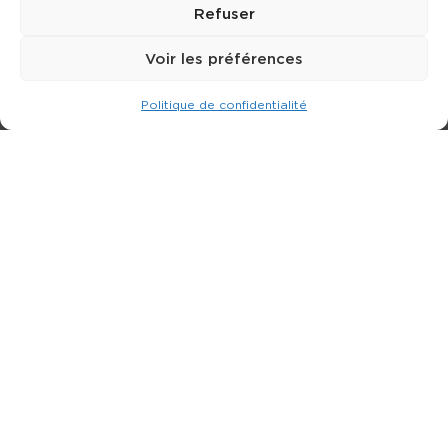
Refuser
Voir les préférences
Politique de confidentialité
Expert dans la location de nacelle & plateforme
élévatrice.
3 rue Jean Perrin - 33600 PESSAC
05 57 26 12 40
Nos produits
Partenaires
Société