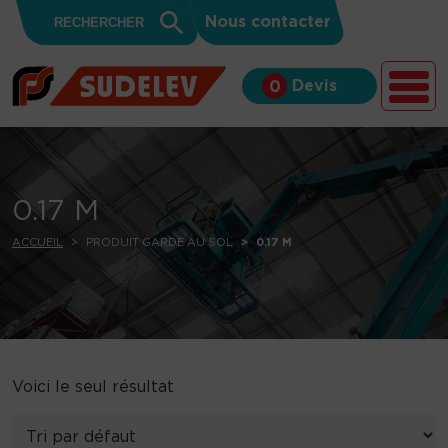
Search
Skip to content
Search
Nous contacter
for:
Button
Devis
0
0.17 M
ACCUEIL
PRODUIT GARDE AU SOL
0.17 M
Voici le seul résultat