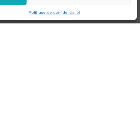
Politique de confidentialité
e
Contact
Nos agences
Consulter le site
ions générales de location
-
Politique de confidentialité
- Création :
Compos’it