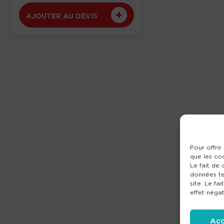
AJOUTER AU DEVIS
Pour offrir
que les co
Le fait de
données te
site. Le fa
effet négat
Acc