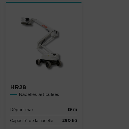
HR28
Nacelles articulées
19 m
Déport max
280 kg
Capacité de la nacelle