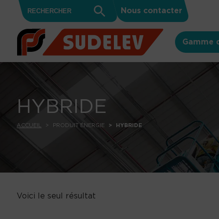
Search
Skip to content
Search
Nous contacter
for:
Button
Gamme d
HYBRIDE
ACCUEIL
PRODUIT ÉNERGIE
HYBRIDE
Voici le seul résultat