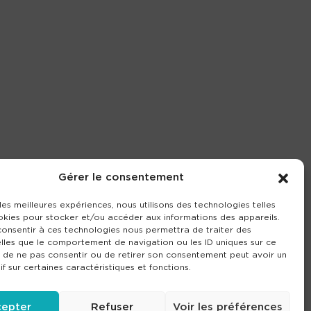
Gérer le consentement
 les meilleures expériences, nous utilisons des technologies telles
okies pour stocker et/ou accéder aux informations des appareils.
 consentir à ces technologies nous permettra de traiter des
lles que le comportement de navigation ou les ID uniques sur ce
it de ne pas consentir ou de retirer son consentement peut avoir un
if sur certaines caractéristiques et fonctions.
epter
Refuser
Voir les préférences