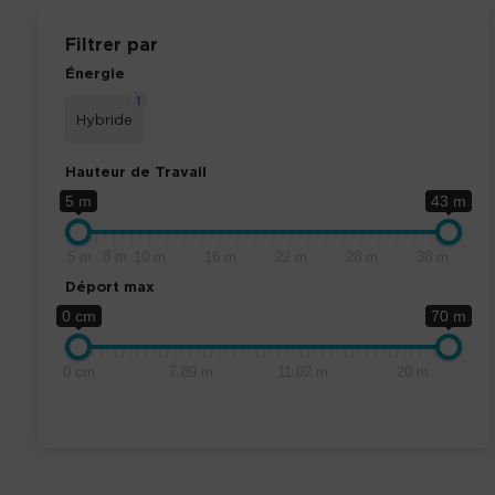
Filtrer par
Énergie
1
Hybride
Hauteur de Travail
5 m
43 m
5 m
8 m
10 m
16 m
22 m
28 m
38 m
Déport max
0 cm
70 m
0 cm
7.89 m
11.02 m
20 m