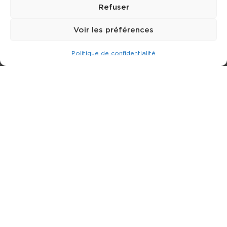
Refuser
Voir les préférences
Politique de confidentialité
Expert dans la location de nacelle & plateforme
élévatrice.
3 rue Jean Perrin - 33600 PESSAC
05 57 26 12 40
Nos produits
Partenaires
Société