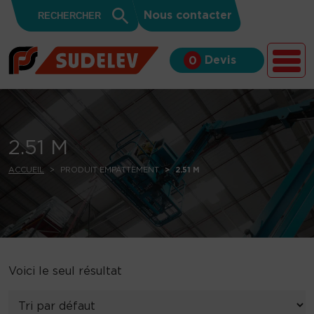
Search
Skip to content
Search
Nous contacter
for:
Button
Devis
0
2.51 M
ACCUEIL
PRODUIT EMPATTEMENT
2.51 M
Voici le seul résultat