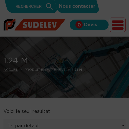
Search
Skip to content
Search
Nous contacter
for:
Button
Devis
0
1.24 M
ACCUEIL
PRODUIT EMPATTEMENT
1.24 M
Voici le seul résultat