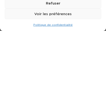
Refuser
Voir les préférences
Politique de confidentialité
Expert dans la location de nacelle & plateforme
élévatrice.
3 rue Jean Perrin - 33600 PESSAC
05 57 26 12 40
Nos produits
Partenaires
Société