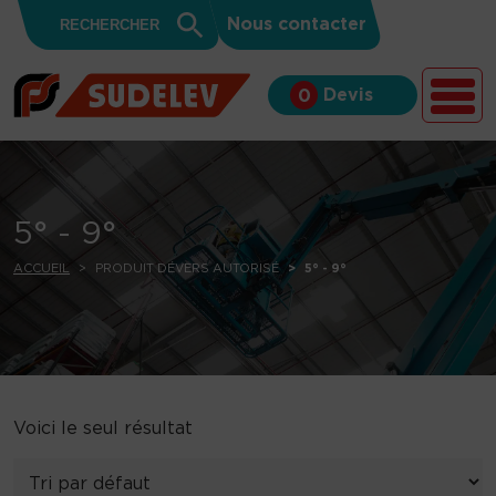
Search
Skip to content
Search
Nous contacter
for:
Button
Devis
0
5° - 9°
ACCUEIL
PRODUIT DÉVERS AUTORISÉ
5° - 9°
Voici le seul résultat