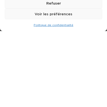
Refuser
Voir les préférences
Politique de confidentialité
Expert dans la location de nacelle & plateforme
élévatrice.
3 rue Jean Perrin - 33600 PESSAC
05 57 26 12 40
Nos produits
Partenaires
Société