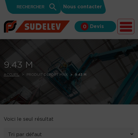
Search
Skip to content
Search
Nous contacter
for:
Button
Devis
0
9.43 M
ACCUEIL
PRODUIT DÉPORT MAX
9.43 M
Voici le seul résultat