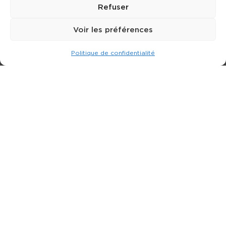
Refuser
Voir les préférences
Politique de confidentialité
Expert dans la location de nacelle & plateforme
élévatrice.
3 rue Jean Perrin - 33600 PESSAC
05 57 26 12 40
Nos produits
Partenaires
Société