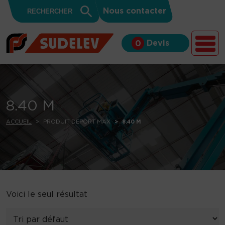
Search
Skip to content
Search
Nous contacter
for:
Button
Devis
0
8.40 M
ACCUEIL
PRODUIT DÉPORT MAX
8.40 M
Voici le seul résultat