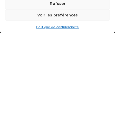
Refuser
Voir les préférences
Politique de confidentialité
Expert dans la location de nacelle & plateforme
élévatrice.
3 rue Jean Perrin - 33600 PESSAC
05 57 26 12 40
Nos produits
Partenaires
Société