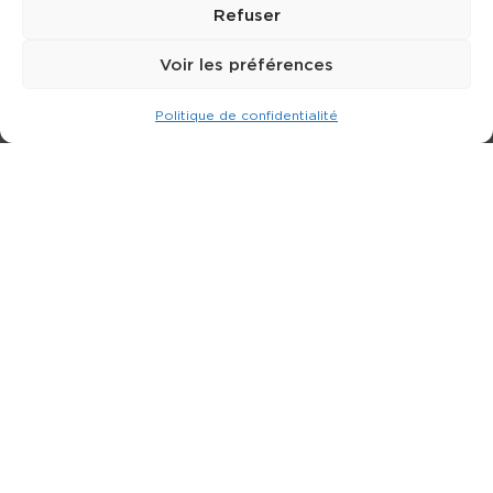
Refuser
Voir les préférences
Politique de confidentialité
Expert dans la location de nacelle & plateforme
élévatrice.
3 rue Jean Perrin - 33600 PESSAC
05 57 26 12 40
Nos produits
Partenaires
Société