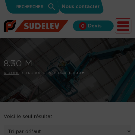
Search
Skip to content
Search
Nous contacter
for:
Button
Devis
0
8.30 M
ACCUEIL
PRODUIT DÉPORT MAX
8.30 M
Voici le seul résultat