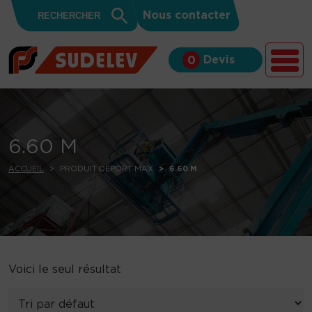
Search
Skip to content
Search
Nous contacter
for:
Button
Devis
0
6.60 M
ACCUEIL
PRODUIT DÉPORT MAX
6.60 M
Voici le seul résultat