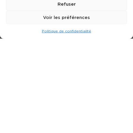
Refuser
Voir les préférences
Politique de confidentialité
Expert dans la location de nacelle & plateforme
élévatrice.
3 rue Jean Perrin - 33600 PESSAC
05 57 26 12 40
Nos produits
Partenaires
Société