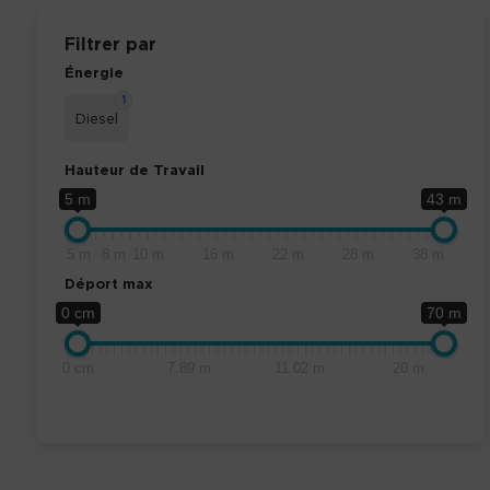
Filtrer par
Énergie
1
Diesel
Hauteur de Travail
5 m
43 m
5 m
8 m
10 m
16 m
22 m
28 m
38 m
Déport max
0 cm
70 m
0 cm
7.89 m
11.02 m
20 m