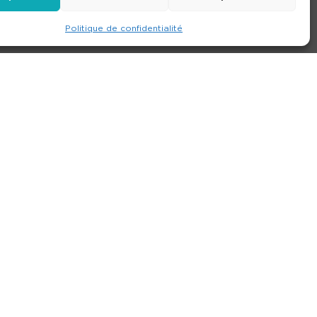
Politique de confidentialité
e
Contact
Nos agences
Consulter le site
ions générales de location
-
Politique de confidentialité
- Création :
Compos’it