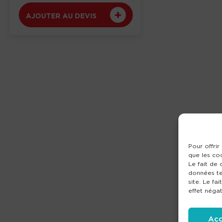
AJOUTER AU DEVIS
Pour offrir
que les co
Le fait de
données te
site. Le fa
effet négat
Acc