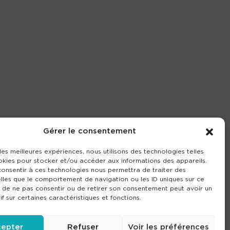
Gérer le consentement
 les meilleures expériences, nous utilisons des technologies telles
okies pour stocker et/ou accéder aux informations des appareils.
 consentir à ces technologies nous permettra de traiter des
lles que le comportement de navigation ou les ID uniques sur ce
it de ne pas consentir ou de retirer son consentement peut avoir un
if sur certaines caractéristiques et fonctions.
epter
Refuser
Voir les préférences