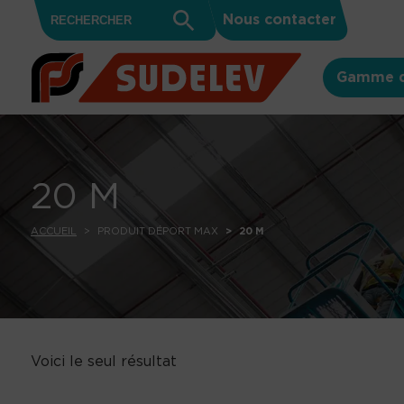
Search
Skip to content
Search
Nous contacter
for:
Button
Gamme d
20 M
ACCUEIL
PRODUIT DÉPORT MAX
20 M
Voici le seul résultat