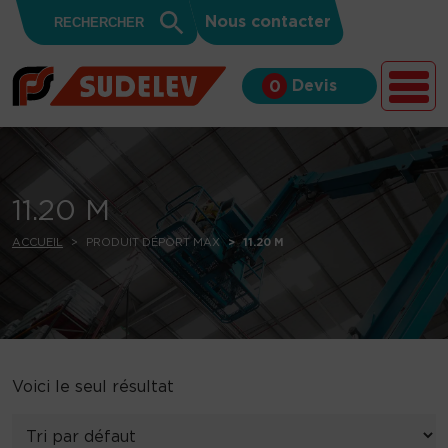
Search
Skip to content
Search
Nous contacter
for:
Button
Devis
0
11.20 M
ACCUEIL
PRODUIT DÉPORT MAX
11.20 M
Voici le seul résultat