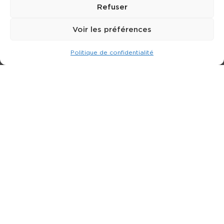
Refuser
Voir les préférences
Politique de confidentialité
Expert dans la location de nacelle & plateforme
élévatrice.
3 rue Jean Perrin - 33600 PESSAC
05 57 26 12 40
Nos produits
Partenaires
Société