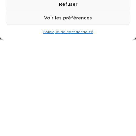
Refuser
Voir les préférences
Politique de confidentialité
Expert dans la location de nacelle & plateforme
élévatrice.
3 rue Jean Perrin - 33600 PESSAC
05 57 26 12 40
Nos produits
Partenaires
Société