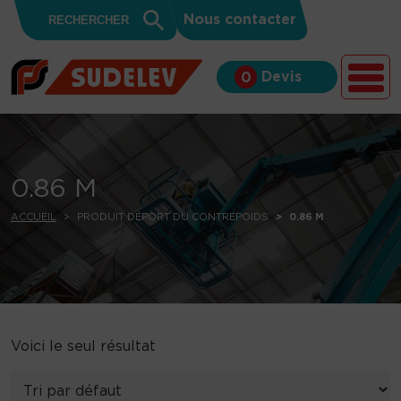
Search
Skip to content
Search
Nous contacter
for:
Button
Devis
0
0.86 M
ACCUEIL
PRODUIT DÉPORT DU CONTREPOIDS
0.86 M
Voici le seul résultat