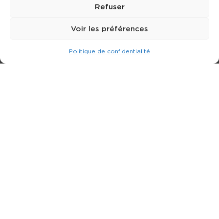
Refuser
Voir les préférences
Politique de confidentialité
Expert dans la location de nacelle & plateforme
élévatrice.
3 rue Jean Perrin - 33600 PESSAC
05 57 26 12 40
Nos produits
Partenaires
Société