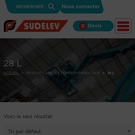
Search
Skip to content
Search
Nous contacter
for:
Button
Devis
0
28 L
ACCUEIL
PRODUIT CAPACITÉ POMPE HYDRAULIQUE
28 L
Voici le seul résultat