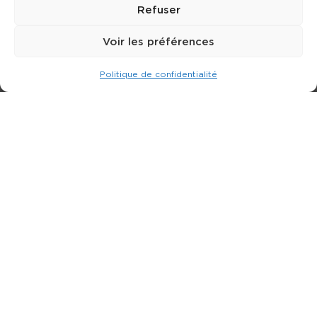
Refuser
Voir les préférences
Politique de confidentialité
Expert dans la location de nacelle & plateforme
élévatrice.
3 rue Jean Perrin - 33600 PESSAC
05 57 26 12 40
Nos produits
Partenaires
Société