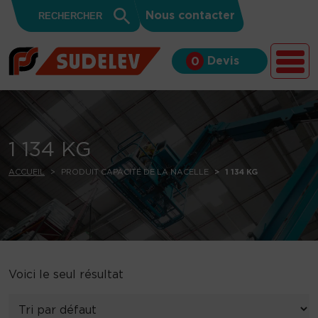
Search
Skip to content
Search
Nous contacter
for:
Button
Devis
0
1 134 KG
ACCUEIL
PRODUIT CAPACITÉ DE LA NACELLE
1 134 KG
Voici le seul résultat