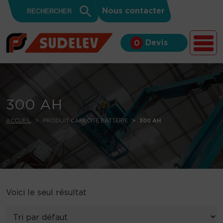
Search
Skip to content
Search
Nous contacter
for:
Button
Devis
0
300 AH
ACCUEIL
PRODUIT CAPACITÉ BATTERIE
300 AH
Voici le seul résultat