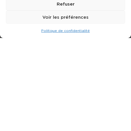
Refuser
Voir les préférences
Politique de confidentialité
Expert dans la location de nacelle & plateforme
élévatrice.
3 rue Jean Perrin - 33600 PESSAC
05 57 26 12 40
Nos produits
Partenaires
Société