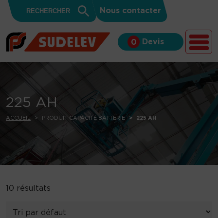
Search
Skip to content
Search
Nous contacter
for:
Button
Devis
0
225 AH
ACCUEIL
PRODUIT CAPACITÉ BATTERIE
225 AH
10 résultats